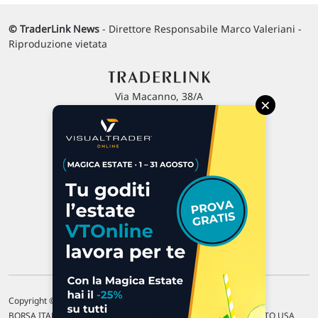
© TraderLink News
- Direttore Responsabile Marco Valeriani -
Riproduzione vietata
Via Macanno, 38/A
×
47923 Rimini
P.IVA 02 452 460 401
Chi siamo
Commenti e segnalazioni
Contattaci
Copyright © 1996-2026 Traderlink Italia s.r.l.
BORSA ITALIANA Quotazioni di borsa differite di 15 min. / MERCATO USA