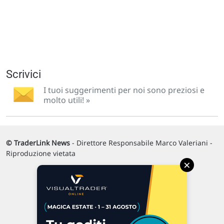
Scrivici
I tuoi suggerimenti per noi sono preziosi e
molto utili! »
© TraderLink News
- Direttore Responsabile Marco Valeriani -
Riproduzione vietata
×
Via Macanno, 38/A
47923 Rimini
P.IVA 02 452 460 401