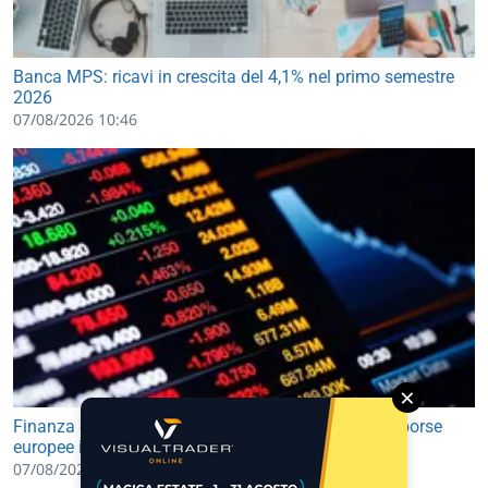
Banca MPS: ricavi in crescita del 4,1% nel primo semestre
2026
07/08/2026 10:46
×
Finanza e Mercati: future USA in lieve rialzo, avvio borse
europee in leggero progresso
07/08/2026 09:30