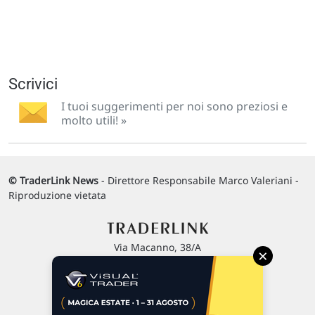
Scrivici
I tuoi suggerimenti per noi sono preziosi e
molto utili! »
© TraderLink News
- Direttore Responsabile Marco Valeriani -
Riproduzione vietata
Via Macanno, 38/A
×
47923 Rimini
P.IVA 02 452 460 401
Chi siamo