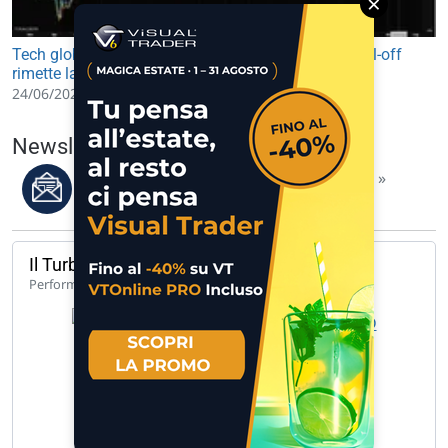
×
Tech globale in rosso, l'Asia accende l'allarme: il sell-off
rimette la volatilità al centro dei mercati
24/06/2026 10:01
Newsletter del 07/08/2026
Leggi i migliori articoli della settimana »
Il Turbo del giorno
114,03%
Performance 1 anno
UCH TB LG ENEL 5.887 B 5.887 O… »