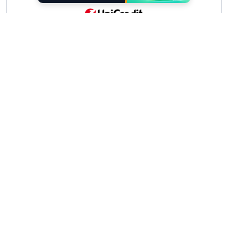
Scrivici
I tuoi suggerimenti per noi sono preziosi e
molto utili! »