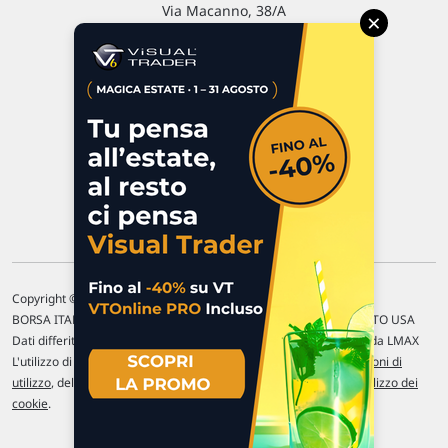
Via Macanno, 38/A
×
47923 Rimini
P.IVA 02 452 460 401
Chi siamo
Commenti e segnalazioni
Contattaci
Copyright © 1996-2026 Traderlink Italia s.r.l.
BORSA ITALIANA Quotazioni di borsa differite di 15 min. / MERCATO USA
Dati differiti di 15 min. (fonte Intrinio) / FOREX Quotazioni fornite da LMAX
L'utilizzo di questo sito implica l'accettazione delle nostre
Condizioni di
utilizzo
, del
Disclaimer MAR
, delle
Politiche sulla privacy
e dell'
Utilizzo dei
cookie
.