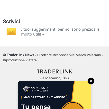
Scrivici
I tuoi suggerimenti per noi sono preziosi e
molto utili! »
© TraderLink News
- Direttore Responsabile Marco Valeriani -
Riproduzione vietata
Via Macanno, 38/A
×
47923 Rimini
P.IVA 02 452 460 401
Chi siamo