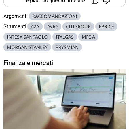
Ti è piaciuto questo articolo?
Argomenti
RACCOMANDAZIONI
Strumenti
A2A
AVIO
CITIGROUP
EPRICE
INTESA SANPAOLO
ITALGAS
MFE A
MORGAN STANLEY
PRYSMIAN
Finanza e mercati