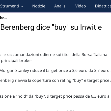
Strumenti
Notizie
Analisi
Video
Didattic
nbe…
erenberg dice "buy" su Inwit e
 le raccomandazioni odierne sui titoli della Borsa Italiana
i principali broker
Morgan Stanley riduce il target price a 3,6 euro da 3,7 euro.
enberg riavvia la copertura con rating "buy" e target price 
one a "hold" da "buy". Il target price passa da 6,3 euro a 