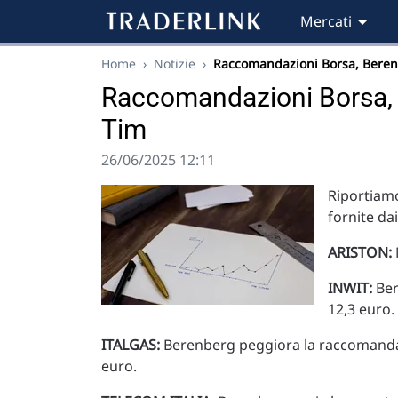
Mercati
Home
›
Notizie
›
Raccomandazioni Borsa, Bere
Raccomandazioni Borsa, B
Tim
26/06/2025 12:11
Riportiamo
fornite da
ARISTON:
INWIT:
Ber
12,3 euro.
ITALGAS:
Berenberg peggiora la raccomandazi
euro.