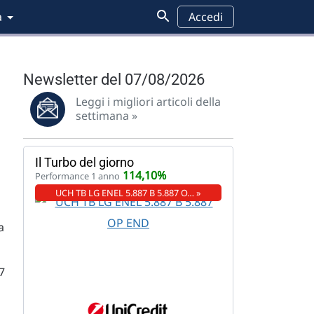
a
Accedi
Newsletter del 07/08/2026
Leggi i migliori articoli della
settimana »
Il Turbo del giorno
114,10%
Performance 1 anno
UCH TB LG ENEL 5.887 B 5.887 O… »
a
7