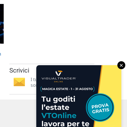
n
×
Scrivici
I tuoi suggerimenti per noi
sono preziosi e molto utili! »