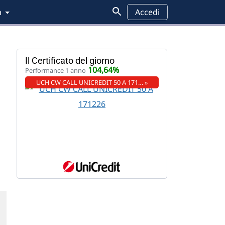
a
Accedi
Il Certificato del giorno
104,64%
Performance 1 anno
UCH CW CALL UNICREDIT 50 A 171… »