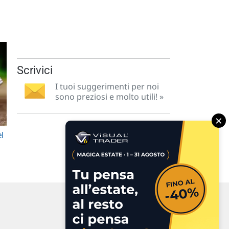
Scrivici
I tuoi suggerimenti per noi
sono preziosi e molto utili! »
×
el