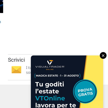
n
×
Scrivici
I tuoi suggerimenti per noi
sono preziosi e molto utili! »