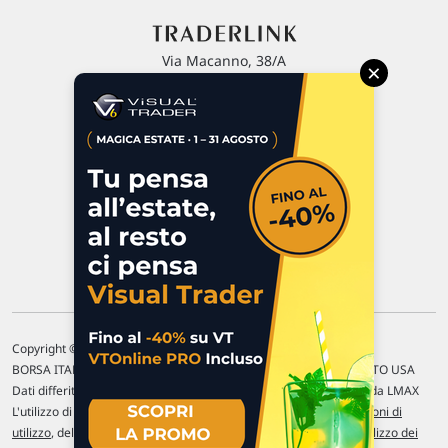
Via Macanno, 38/A
×
47923 Rimini
P.IVA 02 452 460 401
Chi siamo
Commenti e segnalazioni
Contattaci
Copyright © 1996-2026 Traderlink Italia s.r.l.
BORSA ITALIANA Quotazioni di borsa differite di 15 min. / MERCATO USA
Dati differiti di 15 min. (fonte Intrinio) / FOREX Quotazioni fornite da LMAX
L'utilizzo di questo sito implica l'accettazione delle nostre
Condizioni di
utilizzo
, del
Disclaimer MAR
, delle
Politiche sulla privacy
e dell'
Utilizzo dei