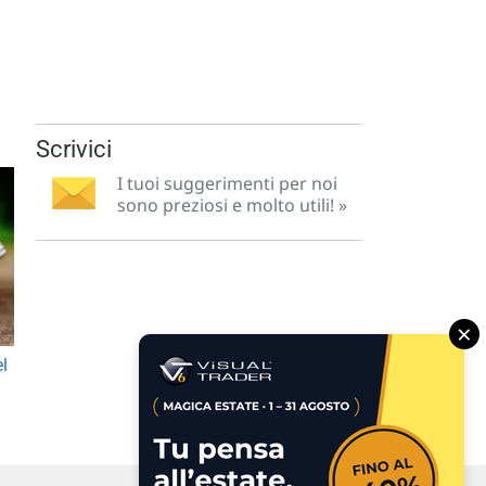
Scrivici
I tuoi suggerimenti per noi
sono preziosi e molto utili! »
×
el