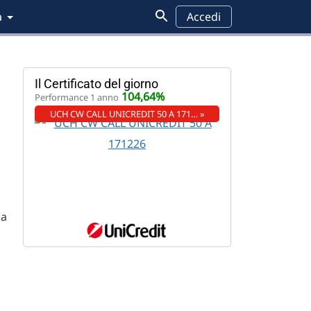
a
Accedi
Il Certificato del giorno
104,64%
Performance 1 anno
UCH CW CALL UNICREDIT 50 A 171… »
za