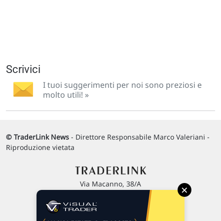
Scrivici
I tuoi suggerimenti per noi sono preziosi e
molto utili! »
© TraderLink News
- Direttore Responsabile Marco Valeriani -
Riproduzione vietata
Via Macanno, 38/A
×
47923 Rimini
P.IVA 02 452 460 401