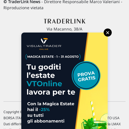
© TraderLink News
- Direttore Responsabile Marco Valeriani -
Riproduzione vietata
Via Macanno, 38/A
×
47923 Rimini
P.IVA 02 452 460 401
Chi siamo
Commenti e segnalazioni
Contattaci
Copyright © 1996-2026 Traderlink Italia s.r.l.
BORSA ITALIANA Quotazioni di borsa differite di 15 min. / MERCATO USA
Dati differiti di 15 min. (fonte Intrinio) / FOREX Quotazioni fornite da LMAX