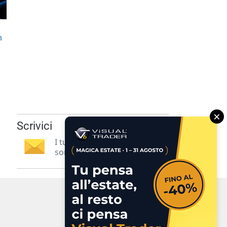
n
×
Scrivici
I tuoi suggerimenti per noi
sono preziosi e molto utili! »