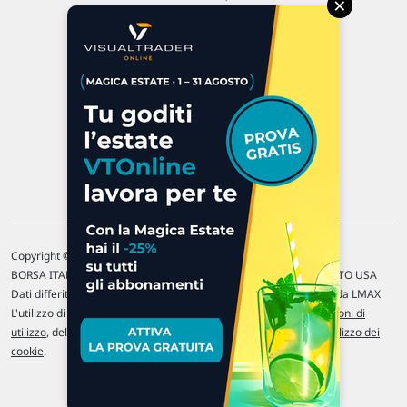
×
47923 Rimini
P.IVA 02 452 460 401
Chi siamo
Commenti e segnalazioni
Contattaci
Copyright © 1996-2026 Traderlink Italia s.r.l.
BORSA ITALIANA Quotazioni di borsa differite di 15 min. / MERCATO USA
Dati differiti di 15 min. (fonte Intrinio) / FOREX Quotazioni fornite da LMAX
L'utilizzo di questo sito implica l'accettazione delle nostre
Condizioni di
utilizzo
, del
Disclaimer MAR
, delle
Politiche sulla privacy
e dell'
Utilizzo dei
cookie
.