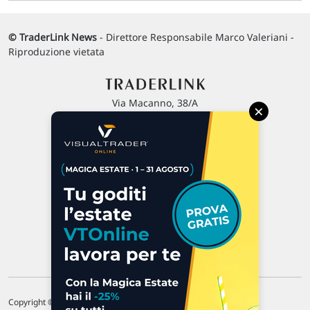
© TraderLink News
- Direttore Responsabile Marco Valeriani -
Riproduzione vietata
Via Macanno, 38/A
×
47923 Rimini
P.IVA 02 452 460 401
Chi siamo
Commenti e segnalazioni
Contattaci
Copyright © 1996-2026 Traderlink Italia s.r.l.