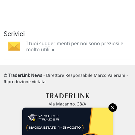
Scrivici
I tuoi suggerimenti per noi sono preziosi e
molto utili! »
© TraderLink News
- Direttore Responsabile Marco Valeriani -
Riproduzione vietata
Via Macanno, 38/A
×
47923 Rimini
P.IVA 02 452 460 401
Chi siamo