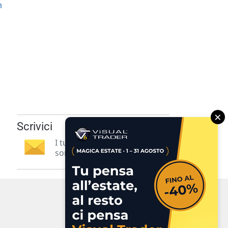
n
×
Scrivici
I tuoi suggerimenti per noi
sono preziosi e molto utili! »