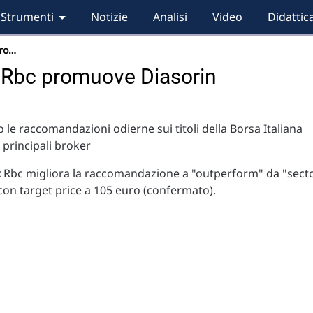
Strumenti
Notizie
Analisi
Video
Didattic
pro…
 Rbc promuove Diasorin
 le raccomandazioni odierne sui titoli della Borsa Italiana
i principali broker
:
Rbc migliora la raccomandazione a "outperform" da "sect
on target price a 105 euro (confermato).