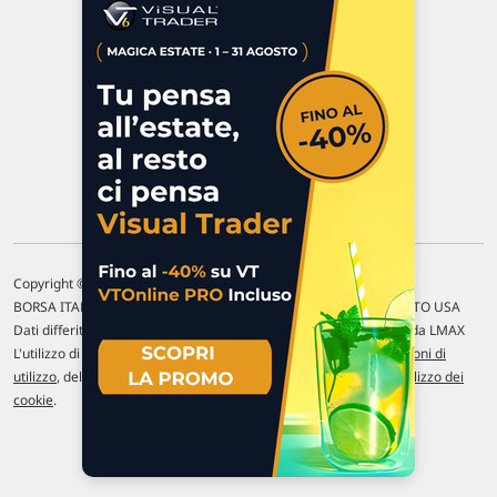
P.IVA 02 452 460 401
Chi siamo
Commenti e segnalazioni
Contattaci
Copyright © 1996-2026 Traderlink Italia s.r.l.
BORSA ITALIANA Quotazioni di borsa differite di 15 min. / MERCATO USA
Dati differiti di 15 min. (fonte Intrinio) / FOREX Quotazioni fornite da LMAX
L'utilizzo di questo sito implica l'accettazione delle nostre
Condizioni di
utilizzo
, del
Disclaimer MAR
, delle
Politiche sulla privacy
e dell'
Utilizzo dei
cookie
.