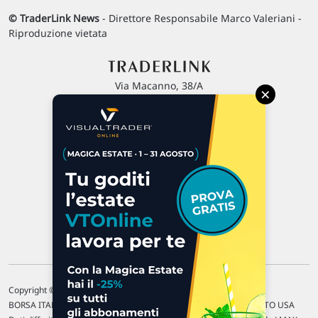
© TraderLink News
- Direttore Responsabile Marco Valeriani -
Riproduzione vietata
Via Macanno, 38/A
×
47923 Rimini
P.IVA 02 452 460 401
Chi siamo
Commenti e segnalazioni
Contattaci
Copyright © 1996-2026 Traderlink Italia s.r.l.
BORSA ITALIANA Quotazioni di borsa differite di 15 min. / MERCATO USA