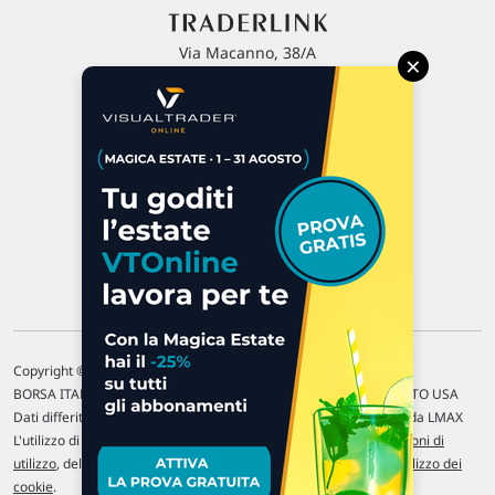
Via Macanno, 38/A
×
47923 Rimini
P.IVA 02 452 460 401
Chi siamo
Commenti e segnalazioni
Contattaci
Copyright © 1996-2026 Traderlink Italia s.r.l.
BORSA ITALIANA Quotazioni di borsa differite di 15 min. / MERCATO USA
Dati differiti di 15 min. (fonte Intrinio) / FOREX Quotazioni fornite da LMAX
L'utilizzo di questo sito implica l'accettazione delle nostre
Condizioni di
utilizzo
, del
Disclaimer MAR
, delle
Politiche sulla privacy
e dell'
Utilizzo dei
cookie
.