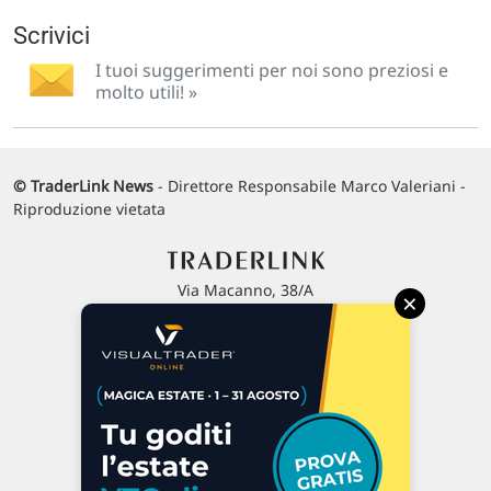
Scrivici
I tuoi suggerimenti per noi sono preziosi e
molto utili! »
© TraderLink News
- Direttore Responsabile Marco Valeriani -
Riproduzione vietata
Via Macanno, 38/A
×
47923 Rimini
P.IVA 02 452 460 401
Chi siamo
Commenti e segnalazioni
Contattaci