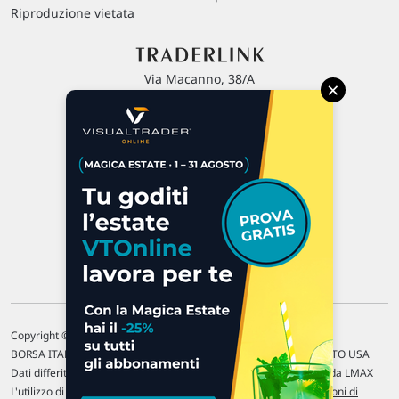
Riproduzione vietata
Via Macanno, 38/A
×
47923 Rimini
P.IVA 02 452 460 401
Chi siamo
Commenti e segnalazioni
Contattaci
Copyright © 1996-2026 Traderlink Italia s.r.l.
BORSA ITALIANA Quotazioni di borsa differite di 15 min. / MERCATO USA
Dati differiti di 15 min. (fonte Intrinio) / FOREX Quotazioni fornite da LMAX
L'utilizzo di questo sito implica l'accettazione delle nostre
Condizioni di