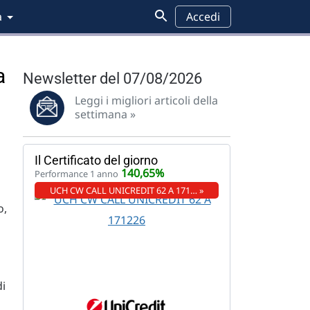
a
Accedi
a
Newsletter del 07/08/2026
Leggi i migliori articoli della
settimana »
Il Certificato del giorno
140,65%
Performance 1 anno
UCH CW CALL UNICREDIT 62 A 171… »
o,
a
di