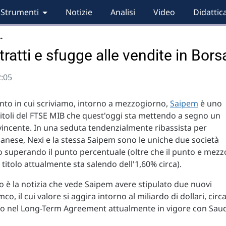
Strumenti
Notizie
Analisi
Video
Didattic
…
ratti e sfugge alle vendite in Bors
2:05
to in cui scriviamo, intorno a mezzogiorno,
Saipem
è uno
titoli del FTSE MIB che quest'oggi sta mettendo a segno un
vincente. In una seduta tendenzialmente ribassista per
ilanese, Nexi e la stessa Saipem sono le uniche due società
 superando il punto percentuale (oltre che il punto e mezz
l titolo attualmente sta salendo dell'1,60% circa).
o è la notizia che vede Saipem avere stipulato due nuovi
co, il cui valore si aggira intorno al miliardo di dollari, circ
rano nel Long-Term Agreement attualmente in vigore con Sau