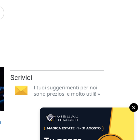
Scrivici
I tuoi suggerimenti per noi
sono preziosi e molto utili! »
×
n