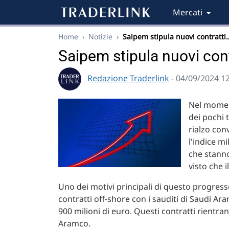
Mercati
Home
›
Notizie
›
Saipem stipula nuovi contratti
Saipem stipula nuovi cont
Redazione Traderlink
- 04/09/2024 1
Nel momen
dei pochi 
rialzo con
l'indice m
che stanno
visto che i
Uno dei motivi principali di questo progress
contratti off-shore con i sauditi di Saudi Aram
900 milioni di euro. Questi contratti rient
Aramco.