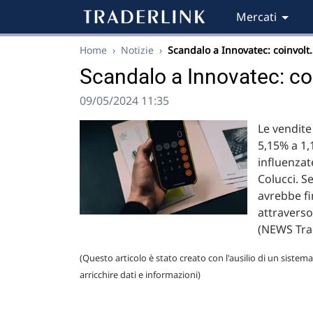
Mercati
Home
›
Notizie
›
Scandalo a Innovatec: coinvolt
Scandalo a Innovatec: coi
09/05/2024 11:35
Le vendite
5,15% a 1,1
influenzat
Colucci. S
avrebbe fi
attraverso
(NEWS Tra
(Questo articolo è stato creato con l'ausilio di un sistema
arricchire dati e informazioni)