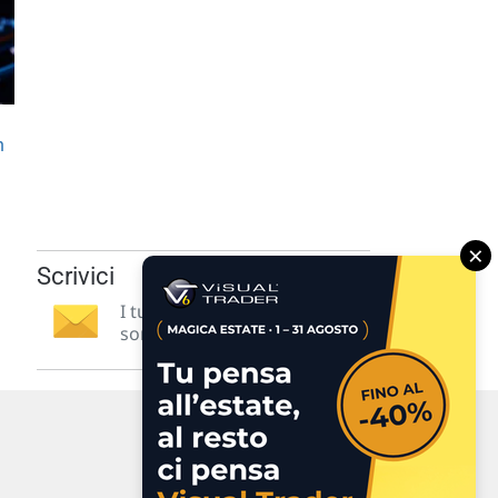
n
×
Scrivici
I tuoi suggerimenti per noi
sono preziosi e molto utili! »