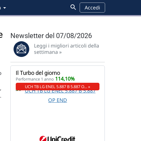
a
Accedi
e
Newsletter del 07/08/2026
Leggi i migliori articoli della
settimana »
o
Il Turbo del giorno
114,10%
Performance 1 anno
UCH TB LG ENEL 5.887 B 5.887 O… »
,
.