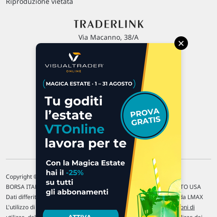
Riproduzione vietata
Via Macanno, 38/A
×
47923 Rimini
P.IVA 02 452 460 401
Chi siamo
Commenti e segnalazioni
Contattaci
Copyright © 1996-2026 Traderlink Italia s.r.l.
BORSA ITALIANA Quotazioni di borsa differite di 15 min. / MERCATO USA
Dati differiti di 15 min. (fonte Intrinio) / FOREX Quotazioni fornite da LMAX
L'utilizzo di questo sito implica l'accettazione delle nostre
Condizioni di