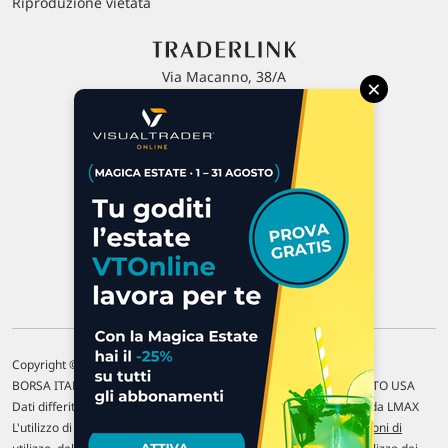
Riproduzione vietata
Via Macanno, 38/A
×
47923 Rimini
P.IVA 02 452 460 401
Chi siamo
Commenti e segnalazioni
Contattaci
Copyright © 1996-2026 Traderlink Italia s.r.l.
BORSA ITALIANA Quotazioni di borsa differite di 15 min. / MERCATO USA
Dati differiti di 15 min. (fonte Intrinio) / FOREX Quotazioni fornite da LMAX
L'utilizzo di questo sito implica l'accettazione delle nostre
Condizioni di