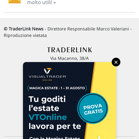
molto utili! »
© TraderLink News
- Direttore Responsabile Marco Valeriani -
Riproduzione vietata
Via Macanno, 38/A
×
47923 Rimini
P.IVA 02 452 460 401
Chi siamo
Commenti e segnalazioni
Contattaci