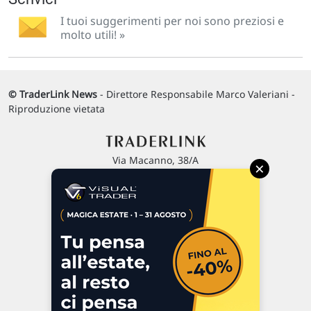
I tuoi suggerimenti per noi sono preziosi e
molto utili! »
© TraderLink News
- Direttore Responsabile Marco Valeriani -
Riproduzione vietata
Via Macanno, 38/A
×
47923 Rimini
P.IVA 02 452 460 401
Chi siamo
Commenti e segnalazioni
Contattaci