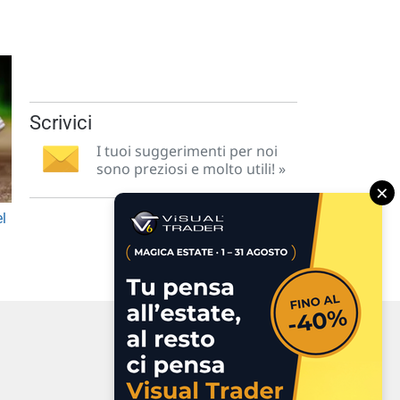
Scrivici
I tuoi suggerimenti per noi
sono preziosi e molto utili! »
×
el