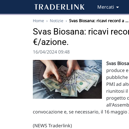
Mercati
Home
›
Notizie
›
Svas Biosana: ricavi record a …
Svas Biosana: ricavi reco
€/azione.
16/04/2024 09:48
Svas Bios
produce e 
pubbliche 
PMI ad alt
riunitosi i
progetto d
all'Assemb
convocazione e, se necessario, il 16 maggio
(NEWS Traderlink)