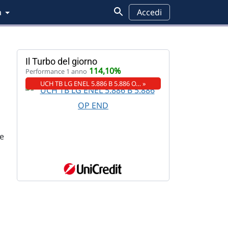
a
Accedi
Il Turbo del giorno
114,10%
Performance 1 anno
UCH TB LG ENEL 5.886 B 5.886 O… »
le