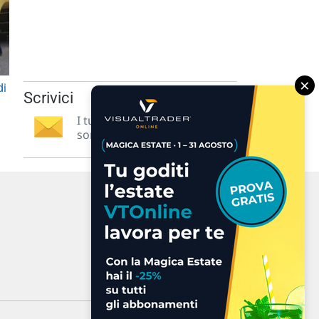
×
di
Scrivici
I tuoi suggerimenti per noi
sono preziosi e molto utili! »