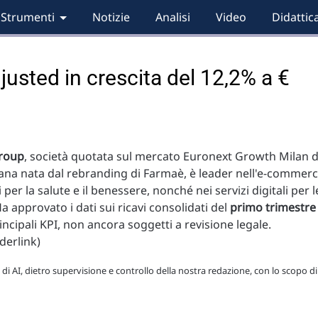
Strumenti
Notizie
Analisi
Video
Didattic
djusted in crescita del 12,2% a €
Group
, società quotata sul mercato Euronext Growth Milan d
iana nata dal rebranding di Farmaè, è leader nell'e-commer
 per la salute e il benessere, nonché nei servizi digitali per l
a approvato i dati sui ricavi consolidati del
primo trimestre
rincipali KPI, non ancora soggetti a revisione legale.
derlink)
 di AI, dietro supervisione e controllo della nostra redazione, con lo scopo di