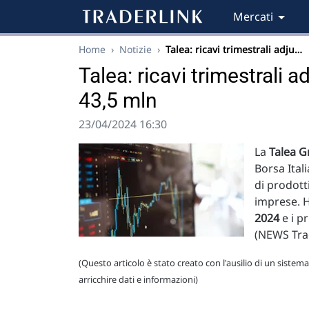
Mercati
Home
›
Notizie
›
Talea: ricavi trimestrali adju…
Talea: ricavi trimestrali a
43,5 mln
23/04/2024 16:30
La
Talea 
Borsa Ital
di prodotti
imprese. H
2024
e i p
(NEWS Tra
(Questo articolo è stato creato con l'ausilio di un sistema
arricchire dati e informazioni)