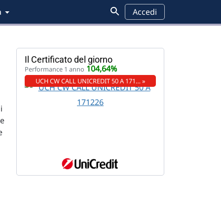
a
Accedi
Il Certificato del giorno
104,64%
Performance 1 anno
UCH CW CALL UNICREDIT 50 A 171… »
i
ce
e