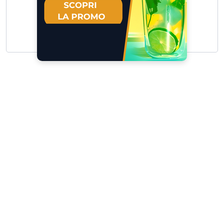
Scrivici
I tuoi suggerimenti per noi sono preziosi e