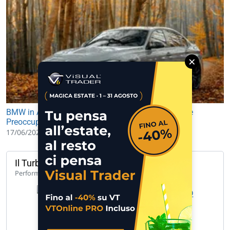
×
BMW in Allarme: Profit Warning e Revisioni di Stime
Preoccupano Mercato ed Investitori
17/06/2026 15:01
Il Turbo del giorno
114,10%
Performance 1 anno
UCH TB LG ENEL 5.887 B 5.887 O… »