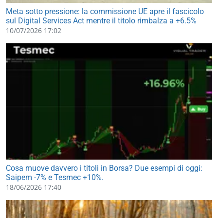
Meta sotto pressione: la commissione UE apre il fascicolo
sul Digital Services Act mentre il titolo rimbalza a +6.5%
10/07/2026 17:02
Cosa muove davvero i titoli in Borsa? Due esempi di oggi:
Saipem -7% e Tesmec +10%.
18/06/2026 17:40