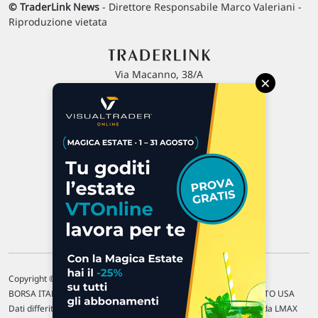
© TraderLink News
- Direttore Responsabile Marco Valeriani -
Riproduzione vietata
Via Macanno, 38/A
×
47923 Rimini
P.IVA 02 452 460 401
Chi siamo
Commenti e segnalazioni
Contattaci
Copyright © 1996-2026 Traderlink Italia s.r.l.
BORSA ITALIANA Quotazioni di borsa differite di 15 min. / MERCATO USA
Dati differiti di 15 min. (fonte Intrinio) / FOREX Quotazioni fornite da LMAX