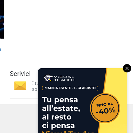
n
×
Scrivici
I tuoi suggerimenti per noi
sono preziosi e molto utili! »