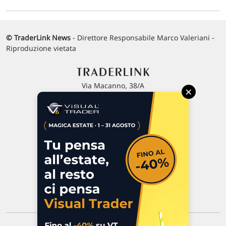
© TraderLink News
- Direttore Responsabile Marco Valeriani -
Riproduzione vietata
Via Macanno, 38/A
×
47923 Rimini
P.IVA 02 452 460 401
Chi siamo
Commenti e segnalazioni
Contattaci