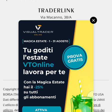
Via Macanno, 38/A
×
47923 Rimini
P.IVA 02 452 460 401
Chi siamo
Commenti e segnalazioni
Contattaci
Copyright © 1996-2026 Traderlink Italia s.r.l.
BORSA ITALIANA Quotazioni di borsa differite di 15 min. / MERCATO USA
Dati differiti di 15 min. (fonte Intrinio) / FOREX Quotazioni fornite da LMAX
L'utilizzo di questo sito implica l'accettazione delle nostre
Condizioni di
utilizzo
, del
Disclaimer MAR
, delle
Politiche sulla privacy
e dell'
Utilizzo dei