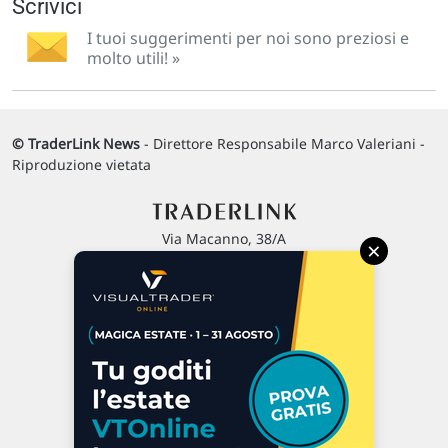
Scrivici
I tuoi suggerimenti per noi sono preziosi e
molto utili! »
© TraderLink News
- Direttore Responsabile Marco Valeriani -
Riproduzione vietata
Via Macanno, 38/A
×
47923 Rimini
P.IVA 02 452 460 401
Chi siamo
Commenti e segnalazioni
Contattaci