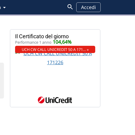
a
Accedi
Il Certificato del giorno
104,64%
Performance 1 anno
UCH CW CALL UNICREDIT 50 A 171… »