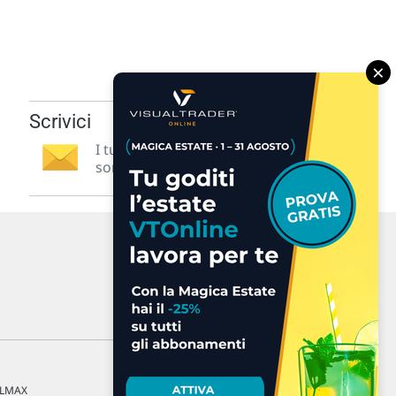
×
Scrivici
I tuoi suggerimenti per noi
sono preziosi e molto utili! »
a LMAX