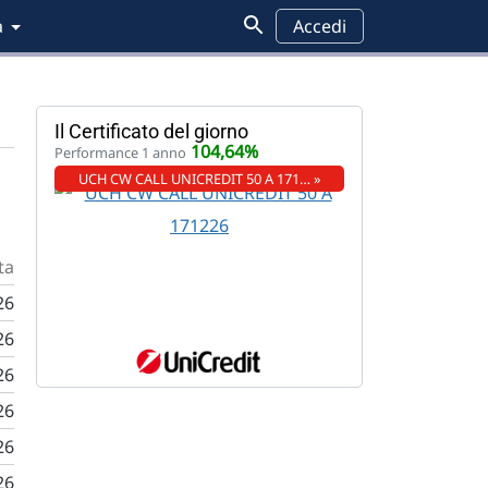
a
Accedi
Fondi
Il Certificato del giorno
104,64%
Performance 1 anno
UCH CW CALL UNICREDIT 50 A 171… »
ta
26
26
26
26
26
26