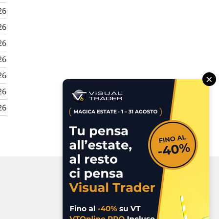
26
26
26
26
26
×
26
26