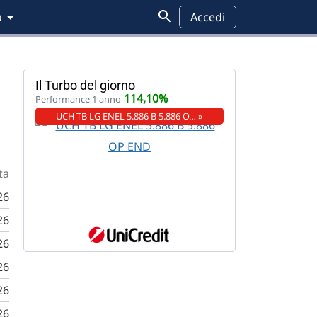
a
Accedi
Fondi
Il Turbo del giorno
114,10%
Performance 1 anno
UCH TB LG ENEL 5.886 B 5.886 O… »
ta
26
26
26
26
26
26