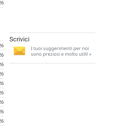
26
Scrivici
26
I tuoi suggerimenti per noi
sono preziosi e molto utili! »
26
26
26
26
26
26
26
26