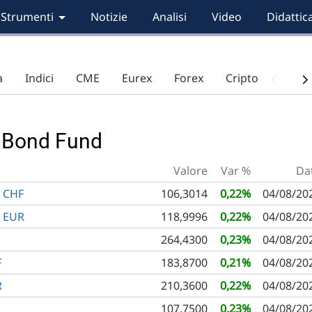
Strumenti
Notizie
Analisi
Video
Didattic
a
Indici
CME
Eurex
Forex
Criptovalute
) Bond Fund
Valore
Var %
Da
 CHF
106,3014
0,22%
04/08/20
 EUR
118,9996
0,22%
04/08/20
264,4300
0,23%
04/08/20
F
183,8700
0,21%
04/08/20
R
210,3600
0,22%
04/08/20
107,7500
0,23%
04/08/20