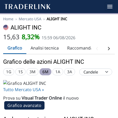
Home
›
Mercato USA
›
ALIGHT INC
ALIGHT INC
15,63
8,32%
15:59 06/08/2026
Grafico
Analisi tecnica
Raccomandazioni
Div
Grafico delle azioni ALIGHT INC
1G
1S
3M
6M
1A
3A
Tutto Mercato USA »
Prova su
Visual Trader Online
il nuovo
Grafico avanzato