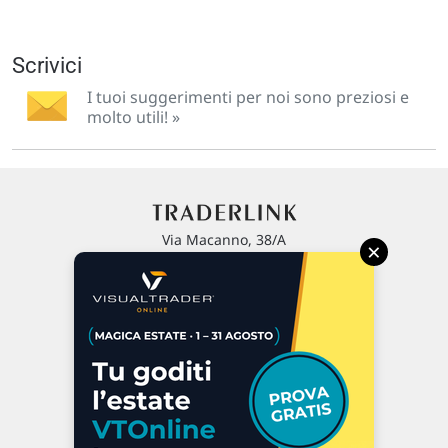
Scrivici
I tuoi suggerimenti per noi sono preziosi e
molto utili! »
Via Macanno, 38/A
×
47923 Rimini
P.IVA 02 452 460 401
Chi siamo
Commenti e segnalazioni
Contattaci