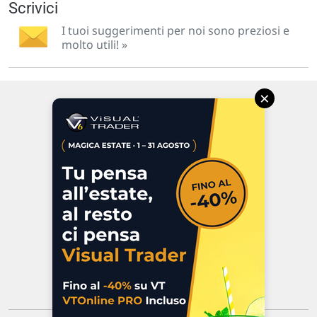
Scrivici
I tuoi suggerimenti per noi sono preziosi e
molto utili! »
×
Via Macanno, 38/A
47923 Rimini
P.IVA 02 452 460 401
Chi siamo
Commenti e segnalazioni
Contattaci