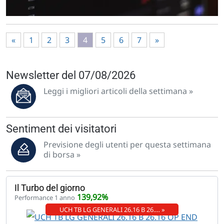
«
1
2
3
4
5
6
7
»
Newsletter del 07/08/2026
Leggi i migliori articoli della settimana »
Sentiment dei visitatori
Previsione degli utenti per questa settimana
di borsa »
Il Turbo del giorno
139,92%
Performance 1 anno
UCH TB LG GENERALI 26.16 B 26.… »