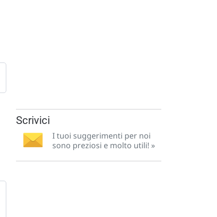
Scrivici
I tuoi suggerimenti per noi
sono preziosi e molto utili! »