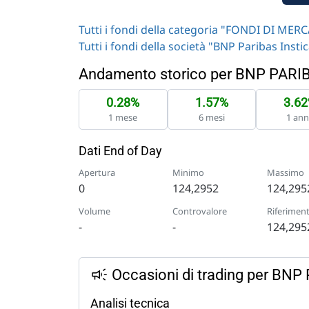
Tutti i fondi della categoria "FONDI DI M
Tutti i fondi della società "BNP Paribas Insti
Andamento storico per BNP PAR
0.28%
1.57%
3.6
1 mese
6 mesi
1 an
Dati End of Day
Apertura
Minimo
Massimo
0
124,2952
124,295
Volume
Controvalore
Riferimen
-
-
124,295
Occasioni di trading per B
Analisi tecnica