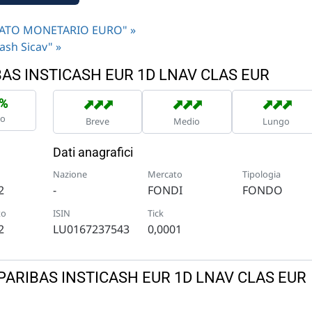
ERCATO MONETARIO EURO" »
cash Sicav" »
IBAS INSTICASH EUR 1D LNAV CLAS EUR
➡
➡
➡
➡
➡
➡
➡
➡
➡
2%
no
Breve
Medio
Lungo
Dati anagrafici
Nazione
Mercato
Tipologia
2
-
FONDI
FONDO
to
ISIN
Tick
2
LU0167237543
0,0001
NP PARIBAS INSTICASH EUR 1D LNAV CLAS EUR