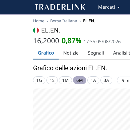
Mercati
Home
›
Borsa Italiana
›
EL.EN.
EL.EN.
16,2000
0,87%
17:35 05/08/2026
Grafico
Notizie
Segnali
Analisi 
Grafico delle azioni EL.EN.
1G
1S
1M
6M
1A
3A