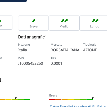
➡
➡
➡
➡
➡
%
no
Breve
Medio
Lungo
Dati anagrafici
Nazione
Mercato
Tipologia
Italia
BORSAITALIANA
AZIONE
to
ISIN
Tick
IT0005453250
0,0001
N.
Breve
Tutta l'analisi tecnica di EL.EN.