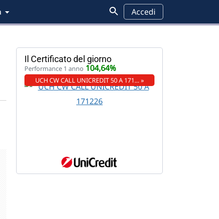
a
Accedi
Il Certificato del giorno
104,64%
Performance 1 anno
UCH CW CALL UNICREDIT 50 A 171… »