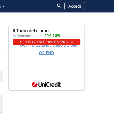
a
Accedi
Il Turbo del giorno
114,10%
Performance 1 anno
UCH TB LG ENEL 5.886 B 5.886 O… »