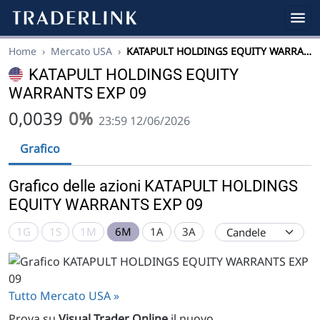
Home
›
Mercato USA
›
KATAPULT HOLDINGS EQUITY WARRA…
KATAPULT HOLDINGS EQUITY
WARRANTS EXP 09
0,0039
0%
23:59 12/06/2026
Grafico
Grafico delle azioni KATAPULT HOLDINGS
EQUITY WARRANTS EXP 09
1G
1S
1M
6M
1A
3A
Tutto Mercato USA »
Prova su
Visual Trader Online
il nuovo