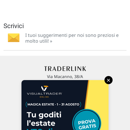
Scrivici
I tuoi suggerimenti per noi sono preziosi e
molto utili! »
Via Macanno, 38/A
×
47923 Rimini
P.IVA 02 452 460 401
Chi siamo
Commenti e segnalazioni
Contattaci