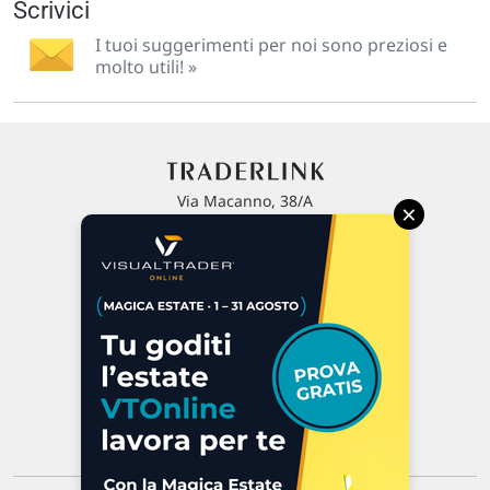
Scrivici
I tuoi suggerimenti per noi sono preziosi e
molto utili! »
Via Macanno, 38/A
×
47923 Rimini
P.IVA 02 452 460 401
Chi siamo
Commenti e segnalazioni
Contattaci