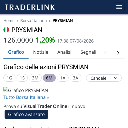
Home
›
Borsa Italiana
›
PRYSMIAN
PRYSMIAN
126,0000
1,20%
17:38 07/08/2026
Grafico
Notizie
Analisi
Segnali
Analisi tec
Grafico delle azioni PRYSMIAN
1G
1S
3M
6M
1A
3A
Tutto Borsa Italiana »
Prova su
Visual Trader Online
il nuovo
Grafico avanzato