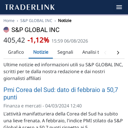
Home
›
S&P GLOBAL INC
›
Notizie
S&P GLOBAL INC
405,42
-1,12%
15:59 06/08/2026
Grafico
Notizie
Segnali
Analisi tecnica
Ra
Ultime notizie ed informazioni utili su S&P GLOBAL INC,
scritti per te dalla nostra redazione e dai nostri
giornalisti affiliati
Pmi Corea del Sud: dato di febbraio a 50,7
punti
Finanza e mercati - 04/03/2024 12:40
L'attività manifatturiera della Corea del Sud ha subito
una lieve frenata. A febbraio, l'indice PMI stilato da S&P
Global è sceso a 50,7 punti rispetto ai 5...