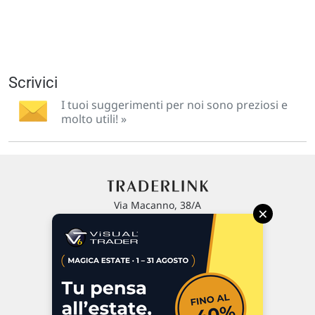
Scrivici
I tuoi suggerimenti per noi sono preziosi e
molto utili! »
Via Macanno, 38/A
×
47923 Rimini
P.IVA 02 452 460 401
Chi siamo
Commenti e segnalazioni