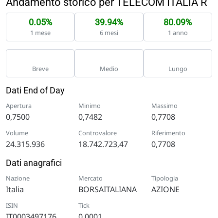
Andamento storico per TELECOM ITALIA R
0.05%
39.94%
80.09%
1 mese
6 mesi
1 anno
Breve
Medio
Lungo
Dati End of Day
Apertura
Minimo
Massimo
0,7500
0,7482
0,7708
Volume
Controvalore
Riferimento
24.315.936
18.742.723,47
0,7708
Dati anagrafici
Nazione
Mercato
Tipologia
Italia
BORSAITALIANA
AZIONE
ISIN
Tick
IT0003497176
0,0001