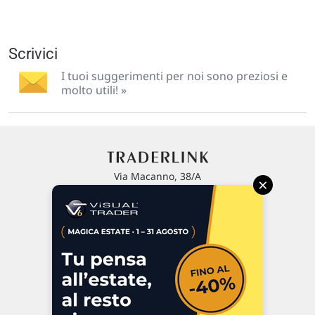
Scrivici
I tuoi suggerimenti per noi sono preziosi e
molto utili! »
Via Macanno, 38/A
×
47923 Rimini
P.IVA 02 452 460 401
Chi siamo
Commenti e segnalazioni
Contattaci