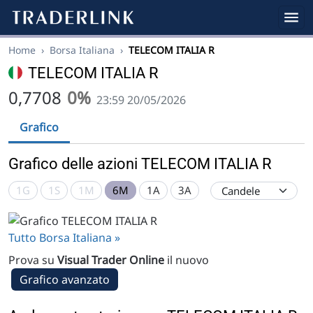
Home
›
Borsa Italiana
›
TELECOM ITALIA R
TELECOM ITALIA R
0,7708
0%
23:59 20/05/2026
Grafico
Grafico delle azioni TELECOM ITALIA R
1G
1S
1M
6M
1A
3A
Tutto Borsa Italiana »
Prova su
Visual Trader Online
il nuovo
Grafico avanzato